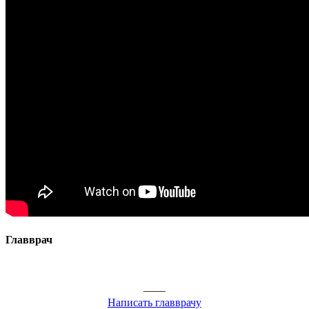
Главврач
——
Написать главврачу