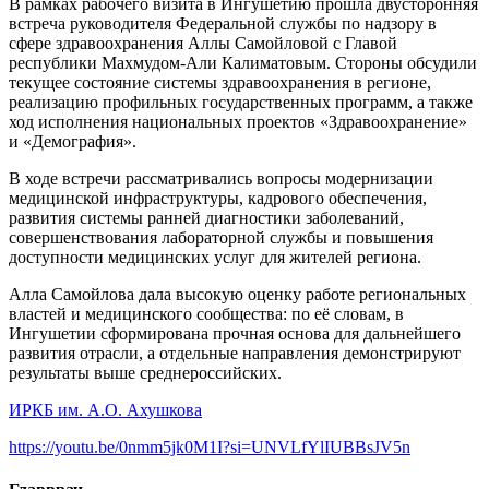
В рамках рабочего визита в Ингушетию прошла двусторонняя
встреча руководителя Федеральной службы по надзору в
сфере здравоохранения Аллы Самойловой с Главой
республики Махмудом-Али Калиматовым. Стороны обсудили
текущее состояние системы здравоохранения в регионе,
реализацию профильных государственных программ, а также
ход исполнения национальных проектов «Здравоохранение»
и «Демография».
В ходе встречи рассматривались вопросы модернизации
медицинской инфраструктуры, кадрового обеспечения,
развития системы ранней диагностики заболеваний,
совершенствования лабораторной службы и повышения
доступности медицинских услуг для жителей региона.
Алла Самойлова дала высокую оценку работе региональных
властей и медицинского сообщества: по её словам, в
Ингушетии сформирована прочная основа для дальнейшего
развития отрасли, а отдельные направления демонстрируют
результаты выше среднероссийских.
ИРКБ им. А.О. Ахушкова
https://youtu.be/0nmm5jk0M1I?si=UNVLfYlIUBBsJV5n