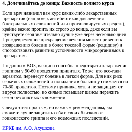
4. Долечивайтесь до конца: Важность полного курса
Если врач назначил вам курс каких-либо лекарственных
препаратов (например, антибиотиков для лечения
бактериальных осложнений или противовирусных средств),
крайне важно пропить их строго до конца, даже если вы
чувствуете себя значительно лучше уже через несколько дней.
Преждевременное прекращение лечения может привести к
возвращению болезни в более тяжелой форме (рецидиву) и
способствовать развитию устойчивости микроорганизмов к
препаратам.
По данным ВОЗ, вакцина способна предотвратить заражение
гриппом у 50-60 процентов привитых. Те же, кто все-таки
заразится, перенесут болезнь в легкой форме. Для них риск
серьезных осложнений и попадания в больницу снижается на
70-80 процентов. Поэтому прививка хоть и не защищает от
вируса полностью, но сильно повышает шансы пережить
сезон без опасных осложнений.
Следуя этим простым, но важным рекомендациям, вы
сможете лучше защитить себя и своих близких от
гонконгского гриппа и его возможных последствий.
ИРКБ им. А.О. Ахушкова