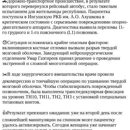
🚗
Дорожно-транспортное происшествие, в результате
которого перевернулся рейсовый автобус, стало тяжелым
испытанием для жительницы республики. Пациентка
поступила в Ингушскую РКБ им. А.О. Ахушкова в
критическом состоянии с серьезными повреждениями опорно-
двигательного аппарата. Диагностика выявила переломы 11-
го грудного и 1-го поясничного (L1) позвонков.
😓
Ситуация осложнялась крайне опасным фактором:
вклинившиеся костные отломки вызвали разрыв твердой
мозговой оболочки. Заведующий нейрохирургическим
отделением Умар Газгиреев принял решение о проведении
экстренной и сложной многоэтапной операции.
✂️
В ходе хирургического вмешательства врачи провели
декомпрессию и тончайшую операцию по ушиванию твердой
мозговой оболочки. Чтобы стабилизировать поврежденный
позвоночник, была выполнена транспедикулярная фиксация
на уровнях TH10, TH11, TH2, TH3 с установкой специальных
титановых винтов.
👍
Результат превзошел ожидания: уже на второй день после
сложнейшей манипуляции на спинном мозге пациентку
удалось активизировать. Сегодня женщина уже начинает