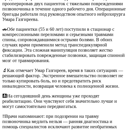
прооперировав двух пациенток с тяжелыми повреждениями
позвоночника в течение одного рабочего дня. Операционные
бригады работали под руководством опытного нейрохирурга
Умара Газгиреева.
🚗
Обе пациентки (55 и 60 лет) поступили в стационар с
компрессионными переломами и серьезными травмами
спины, сопровождавшимися острыми болями. В обоих
случаях врачи применили метод транспедикулярной
фиксации. Эта сложная манипуляция позволяет жестко
стабилизировать поврежденные позвонки, защищая спинной
мозг от травмирования.
🔬
Как отмечает Умар Газгиреев, время в таких ситуациях —
решающий фактор. Экстренное вмешательство позволяет не
только купировать боль, но и предотвратить риск
инвалидности, возвращая человека к полноценной жизни.
🩻
На сегодняшний день женщины уже проходят
реабилитацию. Они чувствуют себя значительно лучше и
могут самостоятельно передвигаться.
‼️
Врачи напоминают: при подозрении на травму
позвоночника медлить нельзя — ранняя диагностика и
помощь специалистов исключают развитие необратимых