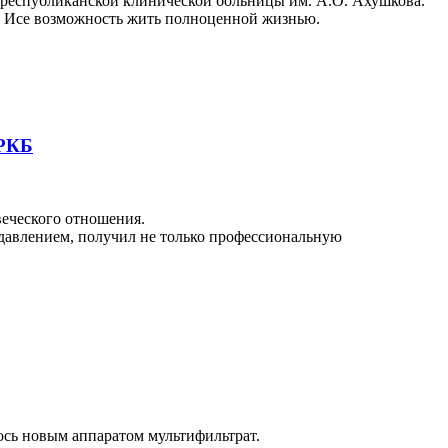
республиканской клинической больницы им. А.О. Ахушкова.
в Исе возможность жить полноценной жизнью.
ИРКБ
еческого отношения.
авлением, получил не только профессиональную
сь новым аппаратом мультифильтрат.