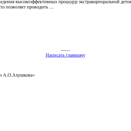
ведения высокоэффективных процедур экстракорпоральной деток
что позволяет проводить …
——
Написать главврачу
ни А.О.Ахушкова»