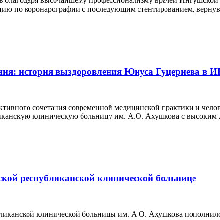
ь благодаря высочайшему профессионализму врачей Ингушской 
ацию по коронарографии с последующим стентированием, верну
ения: история выздоровления Юнуса Гуцериева в 
ктивного сочетания современной медицинской практики и челов
канскую клиническую больницу им. А.О. Ахушкова с высоким д
ской республиканской клинической больнице
ликанской клинической больницы им. А.О. Ахушкова пополнило