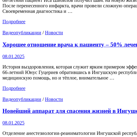
68-летний пациент Иса Шибилов получил шанс на новую жизн
После перенесенного инфаркта, врачи провели сложную опер
Своевременная диагностика и …
Подробнее
Видеопубликации
/
Новости
Хорошее отношение врача к пациенту – 50% леч
08.01.2025
История выздоровления, которая служит ярким примером эффе
66-летний Юнус Гуцериев обратившись в Ингушскую республи
медицинскую помощь, но и тёплое, внимательное …
Подробнее
Видеопубликации
/
Новости
Новейший аппарат для спасения жизней в Ингуш
08.01.2025
Отделение анестезиологии-реаниматологии Ингушской респуб